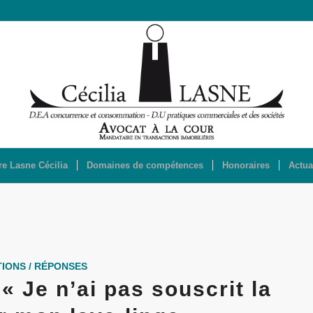
re Lasne Cécilia
Domaines de compétences
Honoraires
Actua
IONS / RÉPONSES
 « Je n’ai pas souscrit la