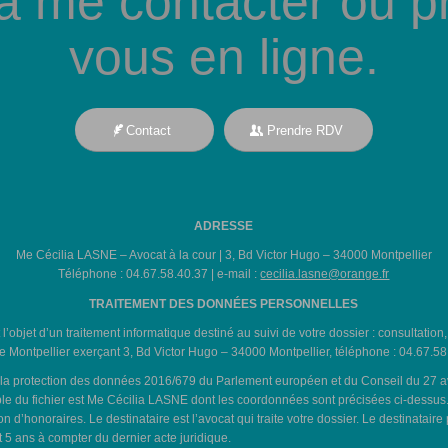
 à me contacter ou p
vous en ligne.
Contact
Prendre RDV
ADRESSE
Me Cécilia LASNE – Avocat à la cour | 3, Bd Victor Hugo – 34000 Montpellier
Téléphone : 04.67.58.40.37 | e-mail :
cecilia.lasne@orange.fr
TRAITEMENT DES DONNÉES PERSONNELLES
t l’objet d’un traitement informatique destiné au suivi de votre dossier : consultation
 Montpellier exerçant 3, Bd Victor Hugo – 34000 Montpellier, téléphone : 04.67.58
 protection des données 2016/679 du Parlement européen et du Conseil du 27 avril 2
e du fichier est Me Cécilia LASNE dont les coordonnées sont précisées ci-dessus. L
d’honoraires. Le destinataire est l’avocat qui traite votre dossier. Le destinataire
5 ans à compter du dernier acte juridique.