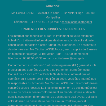
ADRESSE
Me Cécilia LASNE – Avocat à la cour | 3, Bd Victor Hugo – 34000
Montpellier
Téléphone : 04.67.58.40.37 | e-mail :
cecilia.lasne@orange.fr
TRAITEMENT DES DONNÉES PERSONNELLES
Les informations recueillies durant le traitement de votre affaire font
l’objet d’un traitement informatique destiné au suivi de votre dossier :
consultation, rédaction d’actes juridiques, plaidoiries. Le destinataire
des données est Me Cécilia LASNE Avocat, inscrit auprès du Barreau
de Montpellier exerçant 3, Bd Victor Hugo – 34000 Montpellier,
téléphone : 04.67.58.40.37 e-mail :
cecilia.lasne@orange.fr
Conformément aux articles 13 et 14 du règlement (UE) général sur la
protection des données 2016/679 du Parlement européen et du
Conseil du 27 avril 2016 et l’article 32 de la loi « Informatique et
libertés » du 6 janvier 1978 modifiée en 2004, vous êtes informé que
la responsable du fichier est Me Cécilia LASNE dont les coordonnées
sont précisées ci-dessus. La finalité du traitement de ces données est
le suivi du dossier confié conformément au mandat donné et détaillé
dans la convention d’honoraires. Le destinataire est l’avocat qui traite
votre dossier. Le destinataire pourra être un Confrère, avocat
correspondant ou postulant si son intervention est nécessaire. Ces