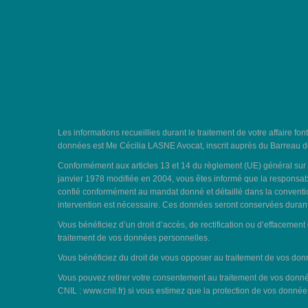
Les informations recueillies durant le traitement de votre affaire fon
données est Me Cécilia LASNE Avocat, inscrit auprès du Barreau de
Conformément aux articles 13 et 14 du règlement (UE) général sur la
janvier 1978 modifiée en 2004, vous êtes informé que la responsabl
confié conformément au mandat donné et détaillé dans la convention 
intervention est nécessaire. Ces données seront conservées durant 
Vous bénéficiez d’un droit d’accès, de rectification ou d’effacemen
traitement de vos données personnelles.
Vous bénéficiez du droit de vous opposer au traitement de vos donn
Vous pouvez retirer votre consentement au traitement de vos donnée
CNIL :
www.cnil.fr
) si vous estimez que la protection de vos donnée