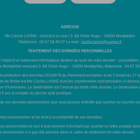
ADRESSE
Me Cécilia LASNE – Avocat à la cour | 3, Bd Victor Hugo – 34000 Montpellier
Téléphone : 04.67.58.40.37 | e-mail :
cecilia.lasne@orange.fr
TRAITEMENT DES DONNÉES PERSONNELLES
t l’objet d’un traitement informatique destiné au suivi de votre dossier : consultation
 Montpellier exerçant 3, Bd Victor Hugo – 34000 Montpellier, téléphone : 04.67.58
 protection des données 2016/679 du Parlement européen et du Conseil du 27 avril 2
e du fichier est Me Cécilia LASNE dont les coordonnées sont précisées ci-dessus. L
d’honoraires. Le destinataire est l’avocat qui traite votre dossier. Le destinataire
5 ans à compter du dernier acte juridique.
t de vos données personnelles que vous pouvez solliciter par courriel ou courrier p
ées personnelles et du droit à la portabilité de vos données.
s personnelles et ceci à tout moment m’écrivant par courriel ou lettre postale.Vou
s personnelles n’a pas été assurée dans le cadre du traitement de votre dossier.