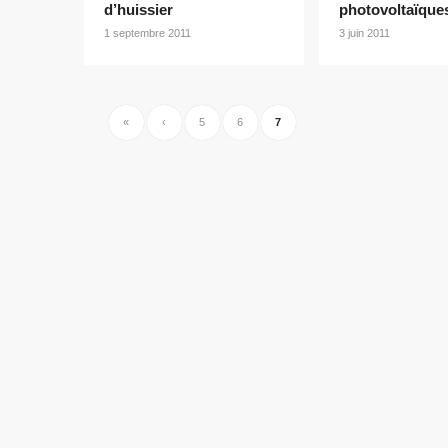
d’huissier
photovoltaïque
1 septembre 2011
3 juin 2011
«
‹
5
6
7