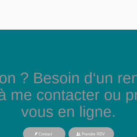
on ? Besoin d‘un re
 à me contacter ou p
vous en ligne.
Contact
Prendre RDV