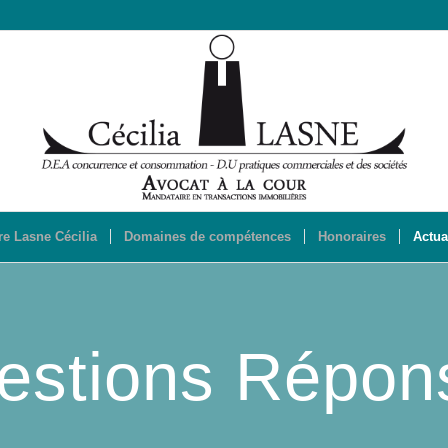
re Lasne Cécilia
Domaines de compétences
Honoraires
Actua
estions Répon