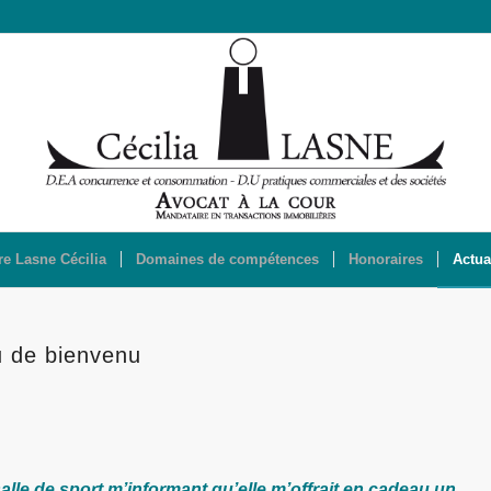
re Lasne Cécilia
Domaines de compétences
Honoraires
Actua
u de bienvenu
salle de sport m’informant qu’elle m’offrait en cadeau un