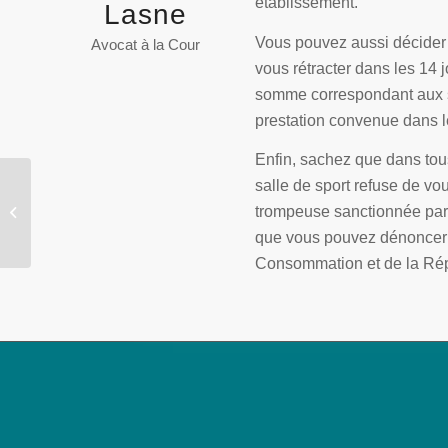
établissement.
Lasne
Vous pouvez aussi décider d
Avocat à la Cour
vous rétracter dans les 14 j
somme correspondant aux ser
prestation convenue dans le
Enfin, sachez que dans tous
salle de sport refuse de vo
Droit de rétractation et
trompeuse sanctionnée par 
achat d’un téléphone
reconditionné
que vous pouvez dénoncer à
Consommation et de la Rép