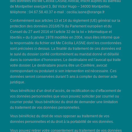
des données est Me Cécilia LASNE Avocat, inscrit auprès du Barreau
de Montpellier exerçant 3, Bd Victor Hugo – 34000 Montpellier,
téléphone : 04.67.58.40.37 e-mail :
cecilia.lasne@orange.fr
Conformément aux articles 13 et 14 du règlement (UE) général sur la
protection des données 2016/679 du Parlement européen et du
Conseil du 27 avril 2016 et l’article 32 de la loi « Informatique et
libertés » du 6 janvier 1978 modifiée en 2004, vous êtes informé que
la responsable du fichier est Me Cécilia LASNE dont les coordonnées
sont précisées ci-dessus. La finalité du traitement de ces données est
le suivi du dossier confié conformément au mandat donné et détaillé
dans la convention d’honoraires. Le destinataire est l’avocat qui traite
votre dossier. Le destinataire pourra être un Confrère, avocat
correspondant ou postulant si son intervention est nécessaire. Ces
données seront conservées durant 5 ans à compter du dernier acte
juridique.
Vous bénéficiez d’un droit d’accès, de rectification ou d’effacement de
vos données personnelles que vous pouvez solliciter par courriel ou
courrier postal. Vous bénéficiez du droit de demander une limitation
du traitement de vos données personnelles.
Vous bénéficiez du droit de vous opposer au traitement de vos
données personnelles et du droit à la portabilité de vos données.
Vous pouvez retirer votre consentement au traitement de vos données