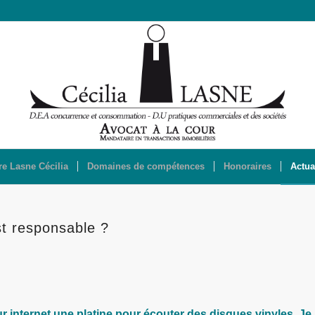
re Lasne Cécilia
Domaines de compétences
Honoraires
Actua
est responsable ?
 internet une platine pour écouter des disques vinyles. Je