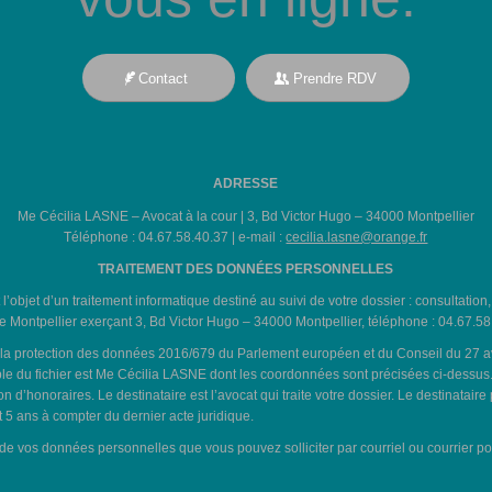
Contact
Prendre RDV
ADRESSE
Me Cécilia LASNE – Avocat à la cour | 3, Bd Victor Hugo – 34000 Montpellier
Téléphone : 04.67.58.40.37 | e-mail :
cecilia.lasne@orange.fr
TRAITEMENT DES DONNÉES PERSONNELLES
t l’objet d’un traitement informatique destiné au suivi de votre dossier : consultation
 Montpellier exerçant 3, Bd Victor Hugo – 34000 Montpellier, téléphone : 04.67.58
 protection des données 2016/679 du Parlement européen et du Conseil du 27 avril 2
e du fichier est Me Cécilia LASNE dont les coordonnées sont précisées ci-dessus. L
d’honoraires. Le destinataire est l’avocat qui traite votre dossier. Le destinataire
5 ans à compter du dernier acte juridique.
t de vos données personnelles que vous pouvez solliciter par courriel ou courrier p