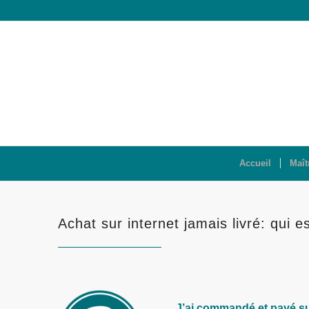
Accueil
Maît
Achat sur internet jamais livré: qui 
J’ai commandé et payé sur