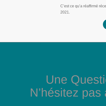
C’est ce qu’a réaffirmé ré
2021.
Une Questi
N’hésitez pas