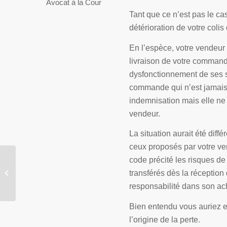
Avocat à la Cour
Tant que ce n’est pas le ca
détérioration de votre colis 
En l’espèce, votre vendeur a
livraison de votre commande
dysfonctionnement de ses s
commande qui n’est jamais 
indemnisation mais elle ne 
vendeur.
La situation aurait été diff
ceux proposés par votre ven
code précité les risques d
Annulations de
transférés dès la réception
voyages, de séjours et
de vol…
responsabilité dans son a
Bien entendu vous auriez eu
l’origine de la perte.